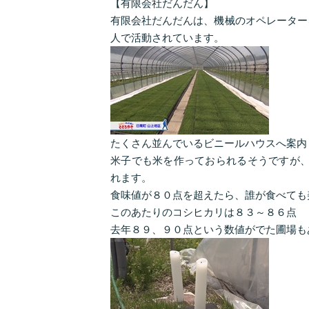
【有限会社だんだん】
有限会社だんだんは、機械のオペレーター
人で活動されています。
たくさん並んでいるビニールハウスへ案内
米子でも米を作っておられるそうですが、
れます。
食味値が８０点を超えたら、誰が食べても
このあたりのコシヒカリは８３～８６点
去年８９、９０点という数値がでた圃場も