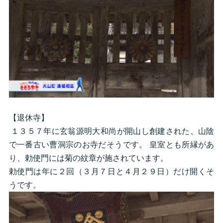
【退休寺】
１３５７年に玄翁源明大和尚が開山し創建された、山陰
で一番古い曹洞宗のお寺だそうです。 皇室とも所縁があ
り、勅使門には菊の紋章が施されています。
勅使門は年に２回（３月７日と４月２９日）だけ開くそ
うです。