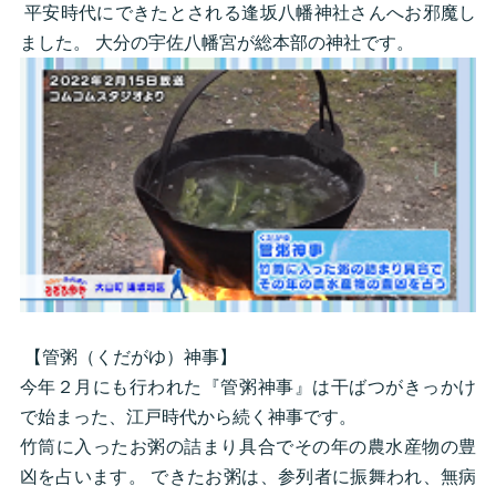
平安時代にできたとされる逢坂八幡神社さんへお邪魔し
ました。 大分の宇佐八幡宮が総本部の神社です。
【管粥（くだがゆ）神事】
今年２月にも行われた『管粥神事』は干ばつがきっかけ
で始まった、江戸時代から続く神事です。
竹筒に入ったお粥の詰まり具合でその年の農水産物の豊
凶を占います。 できたお粥は、参列者に振舞われ、無病