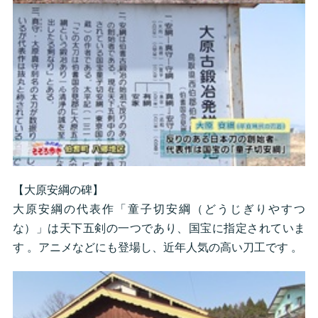
【大原安綱の碑】
大原安綱の代表作「童子切安綱（どうじぎりやすつ
な）」は天下五剣の一つであり、国宝に指定されていま
す 。アニメなどにも登場し、近年人気の高い刀工です 。