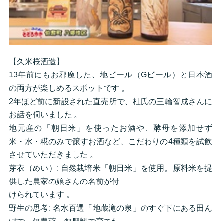
【久米桜酒造】
13年前にもお邪魔した、地ビール（Gビール）と日本酒
の両方が楽しめるスポットです 。
2年ほど前に新設された直売所で、杜氏の三輪智成さんに
お話を伺いました 。
地元産の「朝日米」を使ったお酒や、酵母を添加せず
米・水・糀のみで醸すお酒など、こだわりの4種類を試飲
させていただきました 。
芽衣（めい）: 自然栽培米「朝日米」を使用。原料米を提
供した農家の娘さんの名前が付
けられています 。
野生の思考: 名水百選「地蔵滝の泉」のすぐ下にある田ん