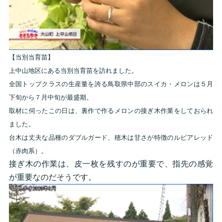
【当別当育苗】
上中山地区にある当別当育苗を訪れました。
全国トップクラスの生産量を誇る鳥取県中部のスイカ・メロンは５月
下旬から７月中旬が最盛期。
取材に伺ったこの日は、裏作で作るメロンの接ぎ木作業をしておられ
ました。
台木は丈夫な品種のダブルガード、穂木は甘さが特徴のルピアレッド
（赤肉系）。
接ぎ木の作業は、皮一枚を残すのが重要で、指先の感覚
が重要なのだそうです。