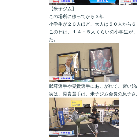
【米子ジム】
この場所に移ってから３年
小学生が２０人ほど、大人は５０人から６
この日は、１４・５人くらいの小学生が、
た。
武尊選手や晃貴選手にあこがれて、習い始
実は、晃貴選手は、米子ジム会長の息子さ