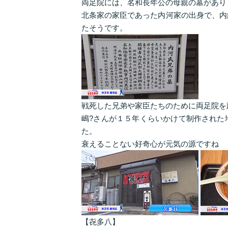
両足院には、名和長年公の母親の墓があり
北条家の家臣であった内河家の出身で、内
たそうです。
戦死した兄弟や家臣たちのために両足院を
嶋?さんが１５年くらいかけて制作された
た。
衰えることない好奇心が元気の源ですね
【㐂多八】