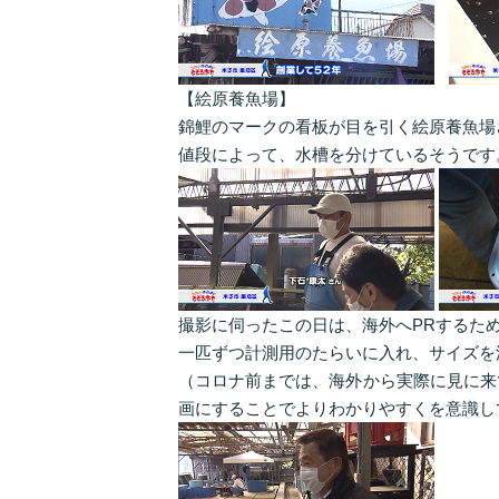
【絵原養魚場】
錦鯉のマークの看板が目を引く絵原養魚場さ
値段によって、水槽を分けているそうです
撮影に伺ったこの日は、海外へPRするた
一匹ずつ計測用のたらいに入れ、サイズを
（コロナ前までは、海外から実際に見に来
画にすることでよりわかりやすくを意識し