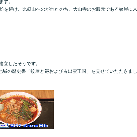
ます。
紛を避け、比叡山へのがれたのち、大山寺のお膝元である蚊屋に
建立したそうです。
地域の歴史書「蚊屋と巌および古出雲王国」を見せていただきま