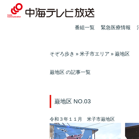
番組一覧
緊急医療情報
そぞろ歩き
»
米子市エリア
»
巌地区
巌地区 の記事一覧
巌地区 NO.03
令和３年１１月 米子市巌地区