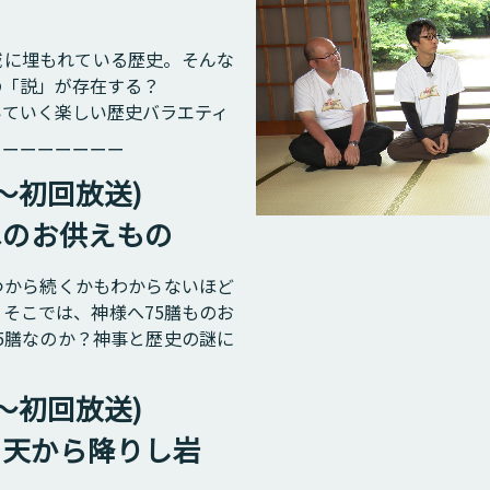
域に埋もれている歴史。そんな
の「説」が存在する？
いていく楽しい歴史バラエティ
ーーーーーーーー
)～初回放送)
へのお供えもの
つから続くかもわからないほど
そこでは、神様へ75膳ものお
5膳なのか？神事と歴史の謎に
)～初回放送)
？天から降りし岩