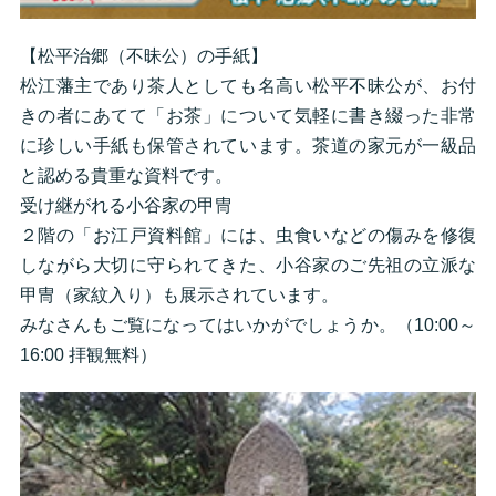
【松平治郷（不昧公）の手紙】
松江藩主であり茶人としても名高い松平不昧公が、お付
きの者にあてて「お茶」について気軽に書き綴った非常
に珍しい手紙も保管されています。茶道の家元が一級品
と認める貴重な資料です。
受け継がれる小谷家の甲冑
２階の「お江戸資料館」には、虫食いなどの傷みを修復
しながら大切に守られてきた、小谷家のご先祖の立派な
甲冑（家紋入り）も展示されています。
みなさんもご覧になってはいかがでしょうか。（10:00～
16:00 拝観無料）