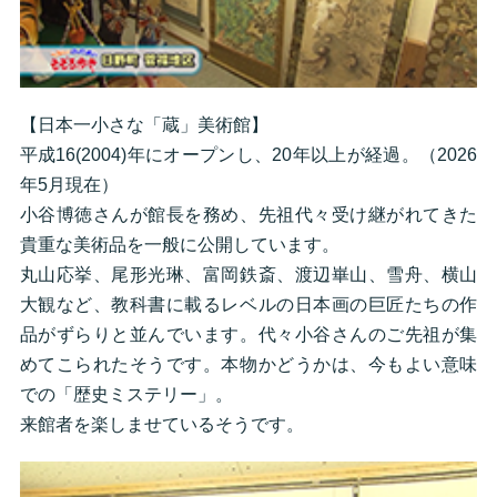
【日本一小さな「蔵」美術館】
平成16(2004)年にオープンし、20年以上が経過。（2026
年5月現在）
小谷博徳さんが館長を務め、先祖代々受け継がれてきた
貴重な美術品を一般に公開しています。
丸山応挙、尾形光琳、富岡鉄斎、渡辺崋山、雪舟、横山
大観など、教科書に載るレベルの日本画の巨匠たちの作
品がずらりと並んでいます。代々小谷さんのご先祖が集
めてこられたそうです。本物かどうかは、今もよい意味
での「歴史ミステリー」。
来館者を楽しませているそうです。