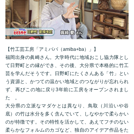
【竹工芸工房「アミババ（amiba+ba）」】
福岡出身の眞崎さん。大学時代に地域おこし協力隊とし
て日野町との縁ができ、その後、大分県で本格的に竹工
芸を学んだそうです。日野町にたくさんある「竹」とい
う資源と、かつての温かい地域とのつながりが忘れられ
ず、再びこの地に戻り3年前に工房をオープンされまし
た 。
大分県の立派なマダケとは異なり、鳥取（川沿いや谷
底）の竹は水分を多く含んでいて、しなやかで柔らかい
のが特徴です。その特性を活かして、あえてフチのない
柔らかなフォルムのカゴなど、独自のアイデア作品をた