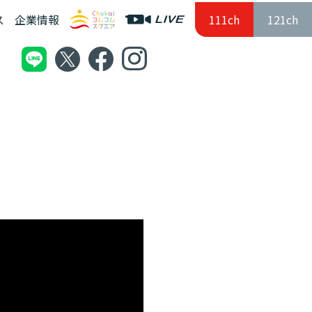
ス
企業情報
111ch
121ch