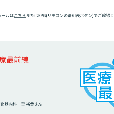
ュールは
こちら
またはEPG(リモコンの番組表ボタン)でご確認
療最前線
化器内科 菓 裕貴さん