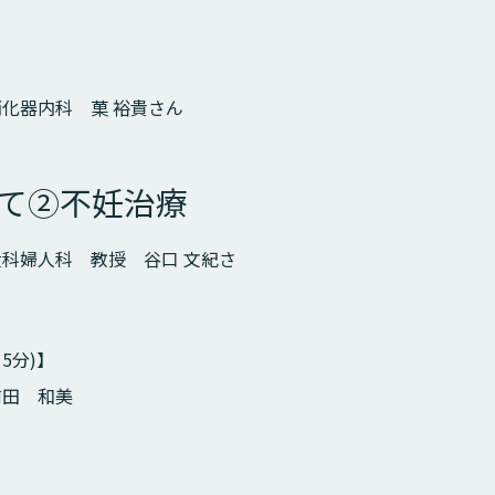
化器内科 菓 裕貴さん
て②不妊治療
科婦人科 教授 谷口 文紀さ
5分)】
前田 和美