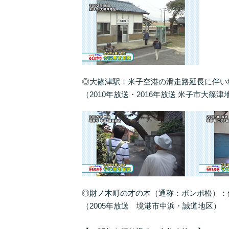
◎大篠津駅：米子空港の滑走路延長に伴い
（2010年放送・2016年放送 米子市大篠津
◎財ノ木町の才の木（通称：ポンポ松）：
（2005年放送 境港市中浜・誠道地区）