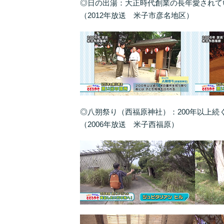
◎日の出湯：大正時代創業の長年愛されて
（2012年放送 米子市彦名地区）
◎八朔祭り（西福原神社）：200年以上
（2006年放送 米子西福原）