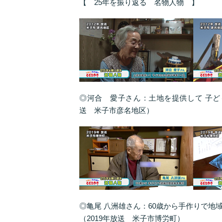
【 25年を振り返る 名物人物 】
◎河合 愛子さん：土地を提供して 子ど
送 米子市彦名地区）
◎亀尾 八洲雄さん：60歳から手作りで地
（2019年放送 米子市博労町）