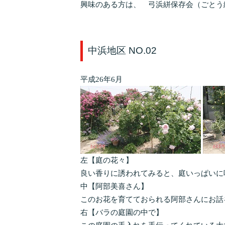
興味のある方は、 弓浜絣保存会（ごとう絣店内）
中浜地区 NO.02
平成26年6月
左【庭の花々】
良い香りに誘われてみると、庭いっぱいに
中【阿部美喜さん】
このお花を育てておられる阿部さんにお話
右【バラの庭園の中で】