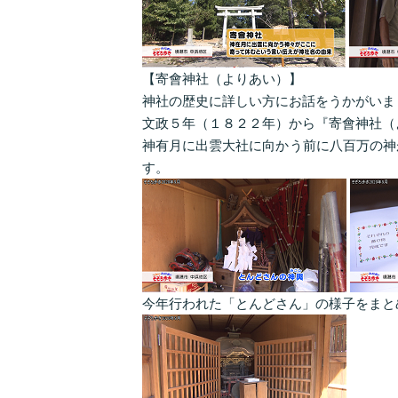
【寄會神社（よりあい）】
神社の歴史に詳しい方にお話をうかがいま
文政５年（１８２２年）から『寄會神社（
神有月に出雲大社に向かう前に八百万の神
す。
今年行われた「とんどさん」の様子をまと