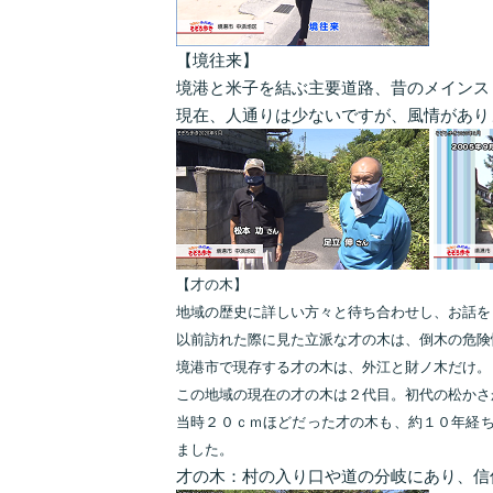
【境往来】
境港と米子を結ぶ主要道路、昔のメインス
現在、人通りは少ないですが、風情があり
【才の木】
地域の歴史に詳しい方々と待ち合わせし、お話を
以前訪れた際に見た立派な才の木は、倒木の危険
境港市で現存する才の木は、外江と財ノ木だけ。
この地域の現在の才の木は２代目。初代の松かさ
当時２０ｃｍほどだった才の木も、約１０年経
ました。
才の木：村の入り口や道の分岐にあり、信