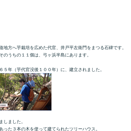
陰地方へ芋栽培を広めた代官、井戸平左衛門をまつる石碑です。
そのうちの１１個は、弓ヶ浜半島にあります。
６５年（芋代官没後１００年）に、建立されました。
ましました。
あった３本の木を使って建てられたツリーハウス。