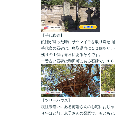
【芋代官碑】
飢饉が襲った時にサツマイモを取り寄せ山
芋代官の石碑は、鳥取県内に１２個あり、
残りの１個は青谷にあるそうです。
一番古い石碑は和田町にある石碑で、１８
【ツリーハウス】
境往来沿いにある河端さんのお宅におじゃ
４年ほど前、息子さんの発案で、もともと