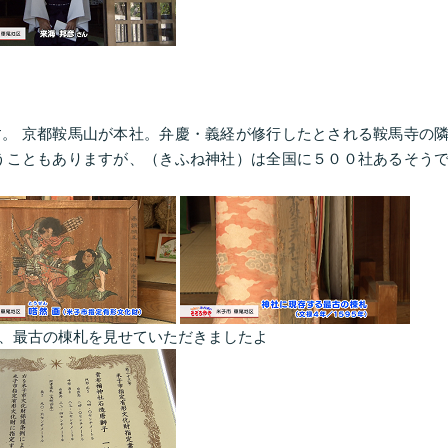
。 京都鞍馬山が本社。弁慶・義経が修行したとされる鞍馬寺の
うこともありますが、（きふね神社）は全国に５００社あるそう
馬、最古の棟札を見せていただきましたよ