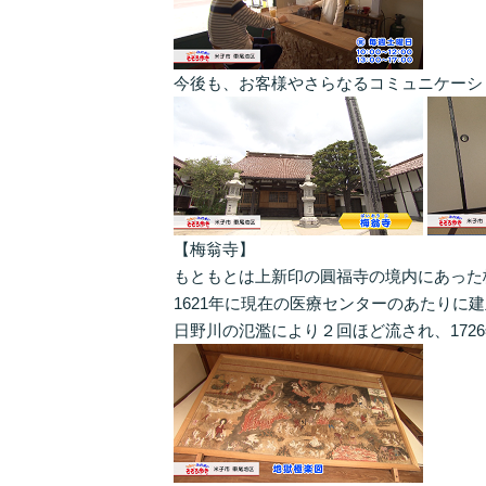
今後も、お客様やさらなるコミュニケーシ
【梅翁寺】
もともとは上新印の圓福寺の境内にあった
1621年に現在の医療センターのあたりに
日野川の氾濫により２回ほど流され、172