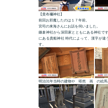
【貴布禰神社】
前回お邪魔したのは１７年前。
宮司の来海さんにお話を伺いました。
鎌倉神社から深田家とともにある神社です
にある貴船神社 時代によって、漢字が違
す。
明治31年当時の建物や 嗒然 画 の絵