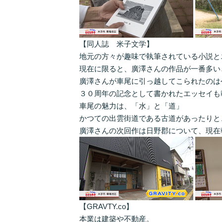
【同人誌 米子文学】
地元の方々が趣味で執筆されている小説と
現在に限ると、廣澤さんの作品が一番多い
廣澤さんが車尾に引っ越してこられたのは
３０周年の記念として書かれたエッセイも
車尾の魅力は、「水」と「道」
かつての出雲街道である古道があったりと
廣澤さんの次回作は日野郡について、現在
【GRAVTY.co】
本業は建築や不動産。