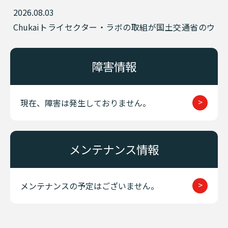
2026.08.03
Chukaiトライセクター・ラボの取組が国土交通省のウ
ェブマガジン「Grasp」に掲載されました！
2026.08.03
障害情報
米子工業高等専門学校にて当社社員が出前授業を行い
ました！
>
現在、障害は発生しておりません。
2026.08.03
8月5日(水)午前11時から332chにて令和8年度高校生議
会 生中継
メンテナンス情報
2026.07.30
2026年「第53回 米子がいな祭」生中継＆YouTube
>
メンテナンスの予定はございません。
Live配信のご案内
2026.07.24