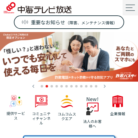
重要なお知らせ
（障害、メンテナンス情報）
New!
提供サービ
コミュニテ
企業情報
コムコムス
ス
ィチャンネ
クエア
法人のお客
ル
様へ