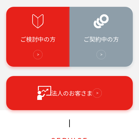
9月12日(土)よる8時～121chで 視聴者参加型『クイズ
特番放送決定！』
2026.07.24
【お詫びと訂正】ケーブルガイド8月号について
ご検討中の方
ご契約中の方
2026.07.23
第52回「日本ケーブルテレビ大賞」番組アワードで
「新人優秀賞」「新人奨励賞」を受賞！
2026.07.23
【募集中】地域×創造×挑戦！ 夏季仕事体験を開催し
法人のお客さま
ます