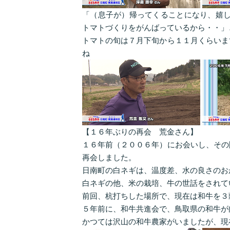
「（息子が）帰ってくることになり、嬉し
トマトづくりをがんばっているから・・」
トマトの旬は７月下旬から１１月くらいま
ね
【１６年ぶりの再会 荒金さん】
１６年前（２００６年）にお会いし、その
再会しました。
日南町の白ネギは、温度差、水の良さのお
白ネギの他、米の栽培、牛の世話をされて
前回、杭打ちした場所で、現在は和牛を３
５年前に、和牛共進会で、鳥取県の和牛が
かつては沢山の和牛農家がいましたが、現