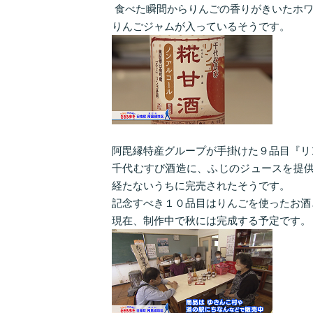
食べた瞬間からりんごの香りがきいたホワ
りんごジャムが入っているそうです。
阿毘縁特産グループが手掛けた９品目『リ
千代むすび酒造に、ふじのジュースを提供
経たないうちに完売されたそうです。
記念すべき１０品目はりんごを使ったお酒
現在、制作中で秋には完成する予定です。