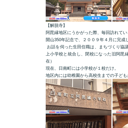
【解脱寺】
阿毘縁地区にうかがった際、毎回訪れてい
開山350年記念で、２００９年４月に完
お話を伺った生田住職は、まちづくり協議会
上小学校と統合し、閉校になった旧阿毘
在）
現在、日南町には小学校が１校だけ。
地区内には幼稚園から高校生までの子ども