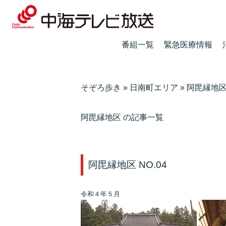
番組一覧
緊急医療情報
そぞろ歩き
»
日南町エリア
»
阿毘縁地
阿毘縁地区 の記事一覧
阿毘縁地区 NO.04
令和４年５月