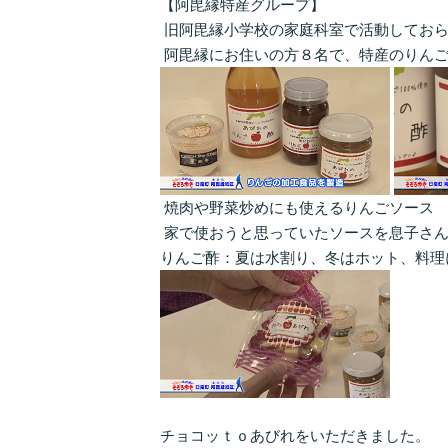
【阿毘縁特産グループ】
旧阿毘縁小学校の家庭科室で活動しておら
阿毘縁にお住いの方８名で、特産のりんご
焼肉や野菜炒めにも使えるりんごソース
家で使おうと思っていたソースを息子さん
りんご酢：夏は水割り、冬はホット、料理
チョコッｔｏあびれをいただきました。