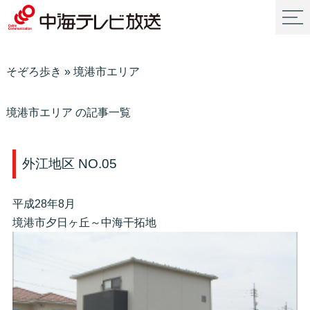
そぞろ歩き
»
境港市エリア
境港市エリア の記事一覧
外江地区 NO.05
平成28年8月
境港市夕日ヶ丘～中海干拓地