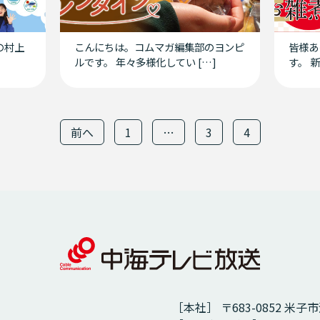
の村上
こんにちは。コムマガ編集部のヨンピ
皆様あ
ルです。 年々多様化してい […]
す。 
前へ
1
…
3
4
［本社］ 〒683-0852 米子