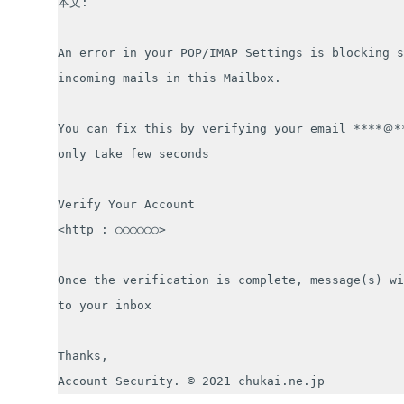
本文:

An error in your POP/IMAP Settings is blocking s
incoming mails in this Mailbox.

You can fix this by verifying your email ****＠**
only take few seconds

Verify Your Account

<http : ○○○○○○> 

Once the verification is complete, message(s) wi
to your inbox

Thanks,

Account Security. © 2021 chukai.ne.jp