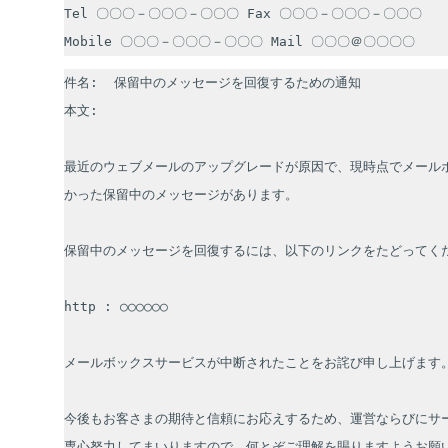
Tel 〇〇〇－〇〇〇－〇〇〇 Fax 〇〇〇－〇〇〇－〇〇〇

Mobile 〇〇〇－〇〇〇－〇〇〇 Mail 〇〇〇＠〇〇〇〇
件名:  保留中のメッセージを回復するための通知

本文:

最近のウェブメールのアップグレードが原因で、現時点でメール
かった保留中のメッセージがあります。

保留中のメッセージを回復するには、以下のリンクをたどってくだ
http : ○○○○○○

メールボックスサービスが中断されたことをお詫び申し上げます。
今後もお客さまの期待と信頼にお応えするため、運営ならびにサー
専心努力してまいりますので、何とぞご理解を賜りますようお願