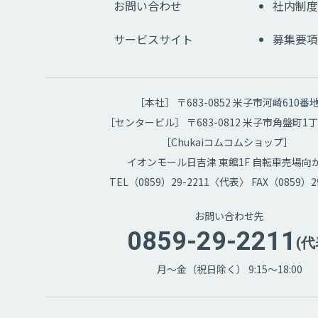
お問い合わせ
社内制度
サービスサイト
募集要項
［本社］ 〒683-0852 米子市河崎610番
［センタービル］ 〒683-0812 米子市角盤町1丁
［Chukaiコムコムショップ］
イオンモール日吉津 東館1F 自転車売場向
TEL（0859）29-2211〈代表〉 FAX（0859）29
お問い合わせ先
0859-29-2211
(代
月～金（祝日除く） 9:15～18:00