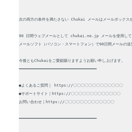
次の両方の条件を満たさない Chukai メールはメールボックス
90 日間ウェブメールとして chukai.ne.jp メールを使用し
メールソフト（パソコン・スマートフォン）で90日間メールの送
今後ともChukaiをご愛顧賜りますようお願い申し上げます。

━━━━━━━━━━━━━━━━━━━━━━━━━━━━━━━━━

●よくあるご質問｜ https://〇〇〇〇〇〇〇〇〇〇〇〇〇

●サポートサイト｜https://〇〇〇〇〇〇〇〇〇〇〇〇〇

お問い合わせ｜https://〇〇〇〇〇〇〇〇〇〇〇〇〇

━━━━━━━━━━━━━━━━━━━━━━━━━━━━━━━━━
