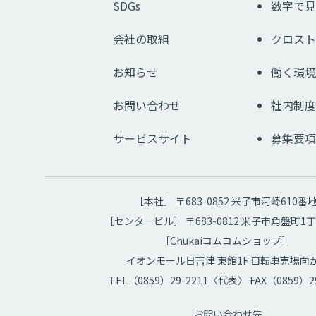
SDGs
数字で見
会社の取組
クロスト
お知らせ
働く環境
お問い合わせ
社内制度
サービスサイト
募集要項
［本社］ 〒683-0852 米子市河崎610番
［センタービル］ 〒683-0812 米子市角盤町1丁
［Chukaiコムコムショップ］
イオンモール日吉津 東館1F 自転車売場向
TEL（0859）29-2211〈代表〉 FAX（0859）29
お問い合わせ先