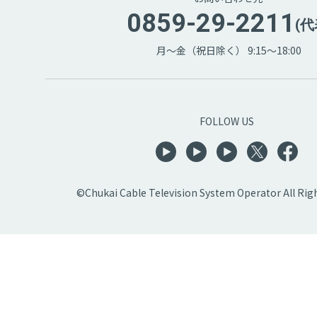
0859-29-2211
(代
月～金（祝日除く） 9:15～18:00
FOLLOW US
©Chukai Cable Television System Operator All Rig