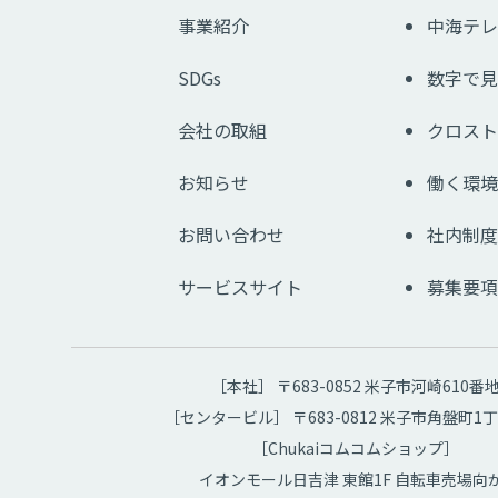
事業紹介
中海テレ
SDGs
数字で見
会社の取組
クロスト
お知らせ
働く環境
お問い合わせ
社内制度
サービスサイト
募集要項
［本社］ 〒683-0852 米子市河崎610番
［センタービル］ 〒683-0812 米子市角盤町1丁
［Chukaiコムコムショップ］
イオンモール日吉津 東館1F 自転車売場向