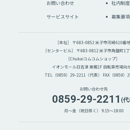
お問い合わせ
社内制度
サービスサイト
募集要項
［本社］ 〒683-0852 米子市河崎610番
［センタービル］ 〒683-0812 米子市角盤町1丁
［Chukaiコムコムショップ］
イオンモール日吉津 東館1F 自転車売場向
TEL（0859）29-2211〈代表〉 FAX（0859）29
お問い合わせ先
0859-29-2211
(代
月～金（祝日除く） 9:15～18:00