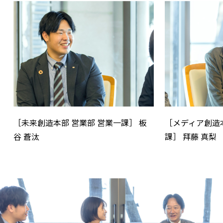
［未来創造本部 営業部 営業一課］ 板
［メディア創造本
谷 蒼汰
課］ 拜藤 真梨