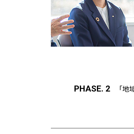
「地
PHASE. 2