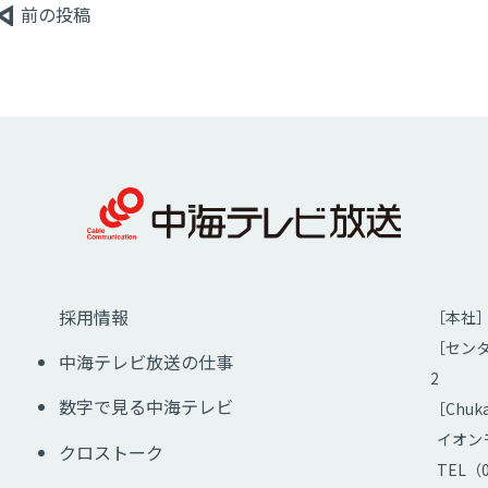
前の投稿
採用情報
［本社］ 
［センタ
中海テレビ放送の仕事
2
数字で見る中海テレビ
［Chu
イオンモ
クロストーク
TEL（0