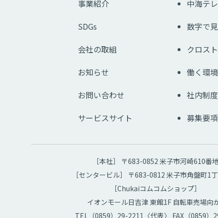
事業紹介
中海テレ
SDGs
数字で見
会社の取組
クロスト
お知らせ
働く環境
お問い合わせ
社内制度
サービスサイト
募集要項
［本社］ 〒683-0852 米子市河崎610番
［センタービル］ 〒683-0812 米子市角盤町1丁
［Chukaiコムコムショップ］
イオンモール日吉津 東館1F 自転車売場向
TEL（0859）29-2211〈代表〉 FAX（0859）29