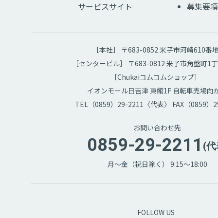
サービスサイト
募集要項
［本社］ 〒683-0852 米子市河崎610番
［センタービル］ 〒683-0812 米子市角盤町1丁
［Chukaiコムコムショップ］
イオンモール日吉津 東館1F 自転車売場向
TEL（0859）29-2211〈代表〉 FAX（0859）29
お問い合わせ先
0859-29-2211
(代
月～金（祝日除く） 9:15～18:00
FOLLOW US