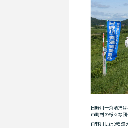
日野川一斉清掃は
市町村の様々な団
日野川には2種類