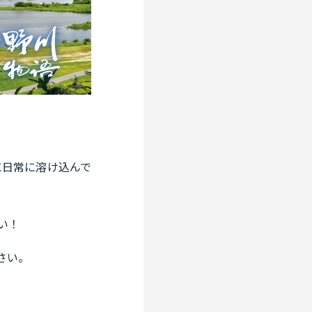
に日常に溶け込んで
い！
さい。