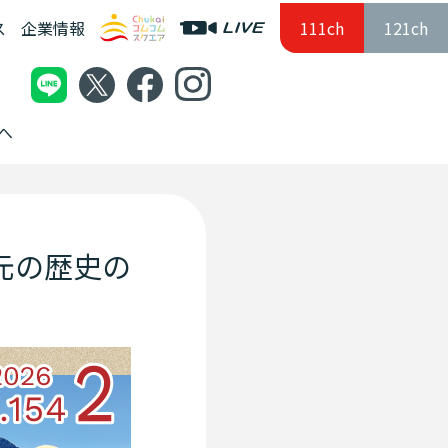
ス
企業情報
111ch
121ch
へ
地元の歴史の