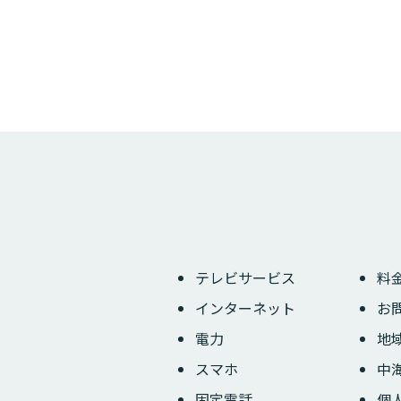
テレビサービス
料
インターネット
お
電力
地
スマホ
中
固定電話
個