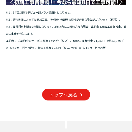
※1：2年目以降はデビュー割プラス適用外となります。
※2：建物状況によっては追加工事、増幅器や分配器の交換が必要な場合がございます（有料）。
※3：最低利用期間は2年間となります。2年以内にご解約された場合、違約金と開設工事費残金、撤
去工事費が発生します。
違約金：ご契約中のサービス料金1ヶ月分（税込）、開設工事費残金：1,250円（税込1,375円）
×（24ヶ月ー利用月数）、撤去工事費：250円（税込275円）×（24ヶ月ー利用月数）
トップへ戻る