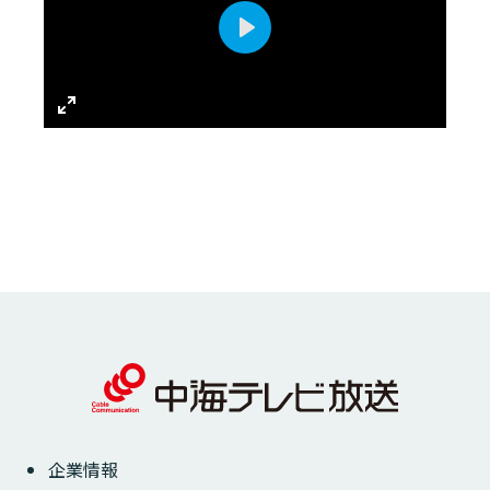
Play
Enter
fullscreen
企業情報