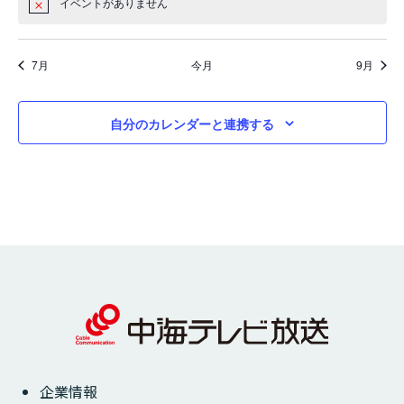
ン
ン
ン
ン
ン
ン
ン
イベントがありません
Notice
ベ
ベ
ベ
ベ
ベ
ベ
ベ
ョ
ト,
ト,
ト,
ト,
ト,
ト,
ト,
ン
ン
ン
ン
ン
ン
ン
ン
ト,
ト,
ト,
ト,
ト,
ト,
ト,
を
7月
今月
9月
表
示
自分のカレンダーと連携する
企業情報