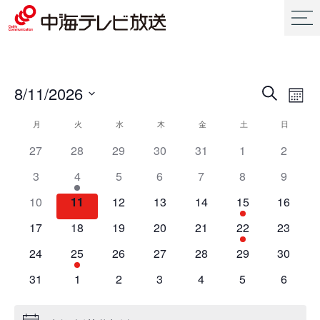
8/11/2026
イ
イ
検
Mont
ベ
ベ
索
日
イ
ン
ン
月
火
水
木
金
土
日
付
ベ
ト
ト
を
has
has
has
has
has
has
has
27
28
29
30
31
1
2
ン
を
ビ
選
0
0
0
0
0
0
0
ト
has
has
has
has
has
has
has
3
4
5
6
7
8
検
9
ュ
択
イ
イ
イ
イ
イ
イ
イ
の
0
1
0
0
0
0
0
索
ー
ベ
has
ベ
has
ベ
has
ベ
has
ベ
has
has
ベ
has
ベ
10
11
12
13
14
15
16
カ
イ
イ
イ
イ
イ
イ
イ
し
ナ
ン
0
ン
0
ン
0
ン
0
ン
0
1
ン
0
ン
レ
has
ベ
has
ベ
has
ベ
has
ベ
has
ベ
has
ベ
has
ベ
17
18
19
20
21
22
て
23
ビ
ト,
イ
ト,
イ
ト,
イ
ト,
イ
ト,
イ
イ
ト,
イ
ト,
ン
0
ン
0
ン
0
ン
0
ン
0
ン
2
ン
0
ン
ナ
ゲ
ベ
has
ベ
has
ベ
has
ベ
has
ベ
has
ベ
has
ベ
has
24
25
26
27
28
29
30
ダ
イ
ト,
イ
ト,
イ
ト,
イ
ト,
イ
ト,
イ
ト,
イ
ト,
ビ
ー
ン
0
ン
1
ン
0
ン
0
ン
0
ン
0
ン
0
ー
ベ
has
ベ
has
ベ
has
ベ
has
ベ
has
ベ
has
ベ
has
31
1
2
3
4
5
ゲ
6
シ
ト,
イ
ト,
イ
ト,
イ
ト,
イ
ト,
イ
ト,
イ
ト,
イ
ン
0
ン
0
ン
0
ン
0
ン
0
ン
0
ン
0
ー
ョ
ベ
ベ
ベ
ベ
ベ
ベ
ベ
ト,
イ
ト,
イ
ト,
イ
ト,
イ
ト,
イ
ト,
イ
ト,
イ
シ
ン