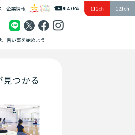
ス
企業情報
111ch
121ch
この秋、習い事を始めよう
味が見つかる