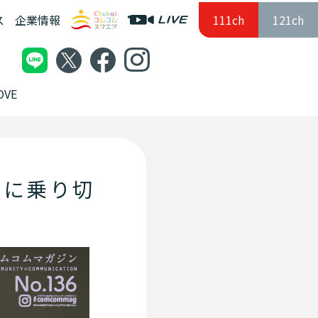
ス
企業情報
111ch
121ch
VE
やかに乗り切