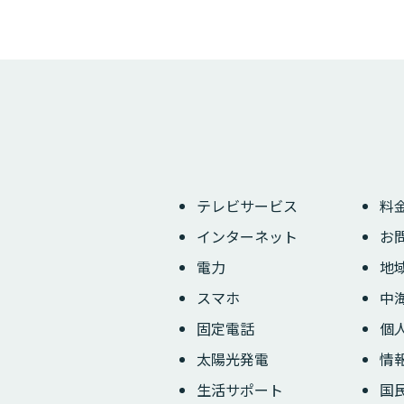
テレビサービス
料
インターネット
お
電力
地
スマホ
中
固定電話
個
太陽光発電
情
生活サポート
国