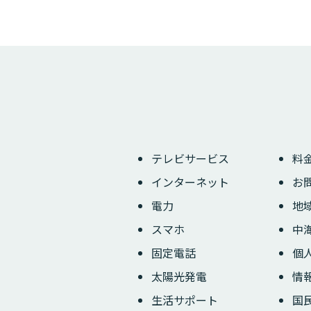
テレビサービス
料
インターネット
お
電力
地
スマホ
中
固定電話
個
太陽光発電
情
生活サポート
国