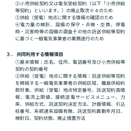
②小売供給契約又は電気受給契約（以下「小売供給
等契約」といいます。）の廃止取次※４のため
③供給（受電）地点に関する情報の確認のため
④電力量の検針、設備の保守・点検・交換、停電
時・災害時等の設備の調査その他の託送供給等契約
に基づく一般電気事業者の業務遂行のため
３． 共同利用する情報項目
①基本情報：氏名、住所、電話番号及び小売供給等
契約の契約番号
②供給（受電）地点に関する情報：託送供給等契約
を締結する一般電気事業者の供給区域、離島供給約
款対象、供給（受電）地点特定番号、託送契約高情
報、電流上限値、接続送電サービスメニュー、力
率、供給方式、託送契約決定方法、計器情報、引込
柱番号、系統連系設備有無、託送契約異動年月日、
検針日、契約状態、廃止措置方法