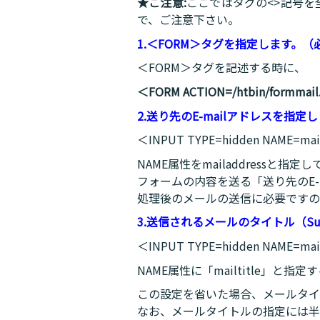
★ご注意:
ここではタグの<>記号
で、ご注意下さい。
1.＜FORM＞タグを指定します。（
＜FORM＞タグを記述する時に、
＜FORM ACTION=/htbin/formmai
2.送り先のE-mailアドレスを指定
＜INPUT TYPE=hidden NAME=m
NAME属性をmailaddressと指定
フォームの内容を送る「送り先のE-
処理後のメールの送信に必要ですの
3.送信されるメールのタイトル（Su
＜INPUT TYPE=hidden NAME=m
NAME属性に「mailtitle」
この設定を省いた場合、メールタイトルは
なお、メールタイトルの指定には半