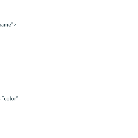
name”>
”color”