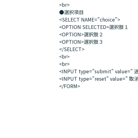
<br>
●選択項目
<SELECT NAME=”choice”>
<OPTION SELECTED>選択肢１
<OPTION>選択肢２
<OPTION>選択肢３
</SELECT>
<br>
<br>
<INPUT type=”submit” value=” 
<INPUT type=”reset” value=” 取消
</FORM>