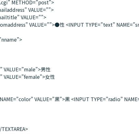
.cgi” METHOD=”post”>
iladdress” VALUE=””>
iltitle” VALUE=””>
romaddress” VALUE=””>●性 <INPUT TYPE=”text” NAME=”s
”nname”>
x” VALUE=”male”>男性
x” VALUE=”female”>女性
AME=”color” VALUE=”黒”>黒 <INPUT TYPE=”radio” NAME=
/TEXTAREA>