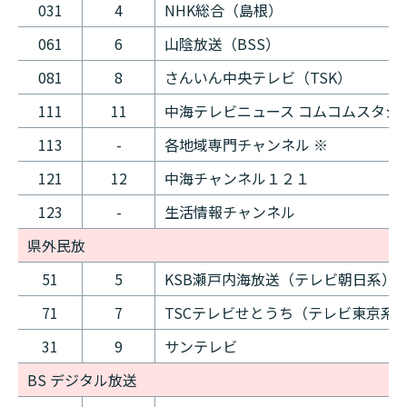
031
4
NHK総合（島根）
061
6
山陰放送（BSS）
081
8
さんいん中央テレビ（TSK）
111
11
中海テレビニュース コムコムスタジ
113
-
各地域専門チャンネル ※
121
12
中海チャンネル１２１
123
-
生活情報チャンネル
県外民放
51
5
KSB瀬戸内海放送（テレビ朝日系）
71
7
TSCテレビせとうち（テレビ東京系
31
9
サンテレビ
BS デジタル放送