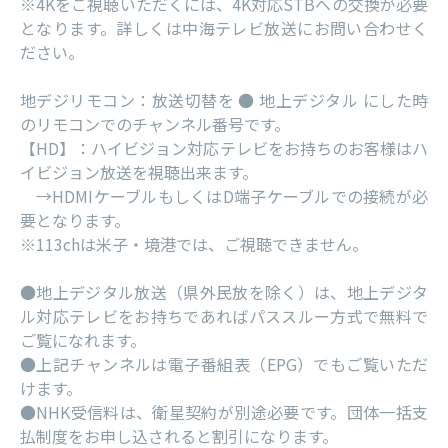
※4Kをご視聴いただくには、4K対応STBへの交換が必要
となります。詳しくは中海テレビ放送にお問い合わせく
ださい。
地デジリモコン：放送切替を ● 地上デジタル にした時
のリモコンでのチャンネル番号です。
【HD】：ハイビジョン対応テレビをお持ちのお客様はハ
イビジョン放送を視聴出来ます。
→HDMIケーブルもしくはD端子ケーブルでの接続が必
要となります。
※113chは米子・境港では、ご視聴できません。
●地上デジタル放送（県外民放を除く）は、地上デジタ
ル対応テレビをお持ちであればパススルー方式で無料で
ご覧になれます。
●上記チャンネルは電子番組表（EPG）でもご覧いただ
けます。
●NHK受信料は、衛星契約が別途必要です。団体一括支
払制度をお申し込されると割引になります。