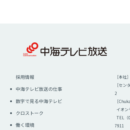
採用情報
［本社］ 
［センタ
中海テレビ放送の仕事
2
数字で見る中海テレビ
［Chu
イオンモ
クロストーク
TEL（0
働く環境
7911