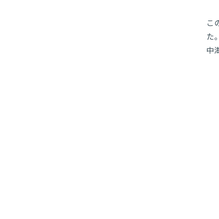
こ
た
中