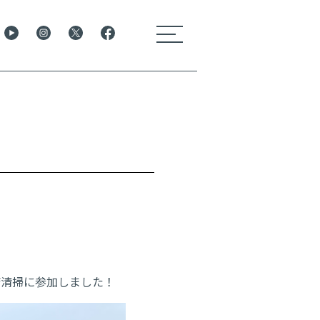
toggle
navigation
斉清掃に参加しました！