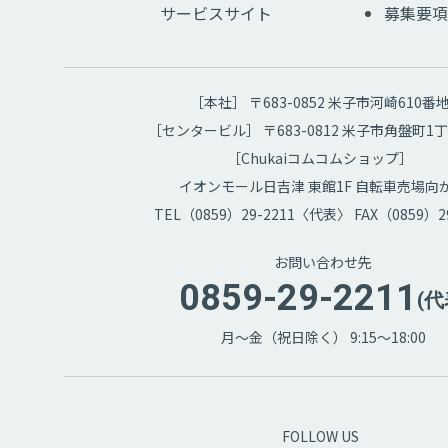
サービスサイト
募集要項
［本社］ 〒683-0852 米子市河崎610番
［センタービル］ 〒683-0812 米子市角盤町1丁
［Chukaiコムコムショップ］
イオンモール日吉津 東館1F 自転車売場向
TEL（0859）29-2211〈代表〉 FAX（0859）29
お問い合わせ先
0859-29-2211
(代
月～金（祝日除く） 9:15～18:00
FOLLOW US