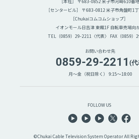
［本社］ 〒683-0852 米子市河崎610番
［センタービル］ 〒683-0812 米子市角盤町1丁
［Chukaiコムコムショップ］
イオンモール日吉津 東館1F 自転車売場向
TEL（0859）29-2211〈代表〉 FAX（0859）29
お問い合わせ先
0859-29-2211
(代
月～金（祝日除く） 9:15～18:00
FOLLOW US
©Chukai Cable Television System Operator All Rig