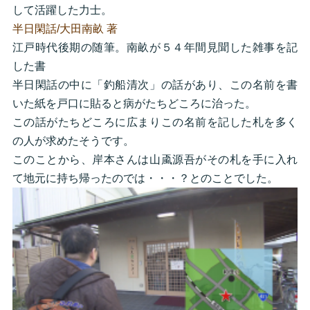
して活躍した力士。
半日閑話/大田南畝 著
江戸時代後期の随筆。南畝が５４年間見聞した雑事を記
した書
半日閑話の中に「釣船清次」の話があり、この名前を書
いた紙を戸口に貼ると病がたちどころに治った。
この話がたちどころに広まりこの名前を記した札を多く
の人が求めたそうです。
このことから、岸本さんは山颪源吾がその札を手に入れ
て地元に持ち帰ったのでは・・・？とのことでした。