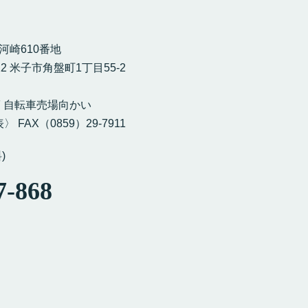
市河崎610番地
12 米子市角盤町1丁目55-2
］
F 自転車売場向かい
〉 FAX（0859）29-7911
)
7-868