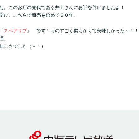
た。このお店の先代である井上さんにお話を伺いましたよ！
学び、こちらで商売を始めて５０年。
『
スペアリブ
』 です！ものすごく柔らかくて美味しかった～！！
理、
味しさでした（＾＾）