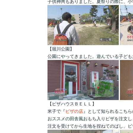
子供神輿もありました。夏祭りの際に、小
【堀川公園】
公園にやってきました。遊んでいる子ども
【ピザハウスＢＥＬＬ】
米子で『
ピザの店
』として知られるこちら
おススメの田舎風おもち入りピザを注文し
注文を受けてから生地を捏ねてのばし、ピ