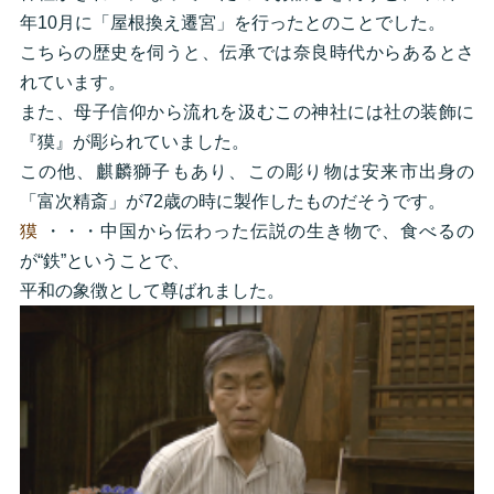
年10月に「屋根換え遷宮」を行ったとのことでした。
こちらの歴史を伺うと、伝承では奈良時代からあるとさ
れています。
また、母子信仰から流れを汲むこの神社には社の装飾に
『獏』が彫られていました。
この他、麒麟獅子もあり、この彫り物は安来市出身の
「富次精斎」が72歳の時に製作したものだそうです。
獏
・・・中国から伝わった伝説の生き物で、食べるの
が“鉄”ということで、
平和の象徴として尊ばれました。