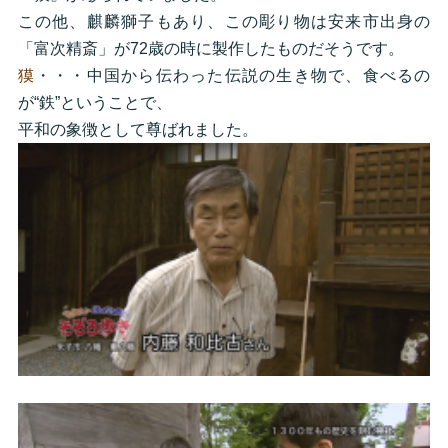
この他、麒麟獅子もあり、この彫り物は安来市出身の
「富次精斎」が72歳の時に製作したものだそうです。
獏
・・・中国から伝わった伝説の生き物で、食べるの
が“鉄”ということで、
平和の象徴として尊ばれました。