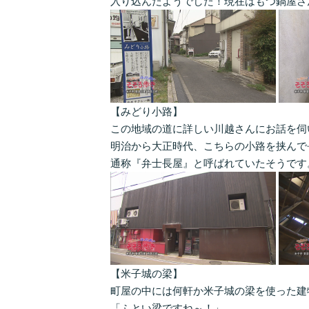
入り込んだようでした！現在はもつ鍋屋さ
【みどり小路】
この地域の道に詳しい川越さんにお話を伺
明治から大正時代、こちらの小路を挟んで
通称『弁士長屋』と呼ばれていたそうです
【米子城の梁】
町屋の中には何軒か米子城の梁を使った建
「ふとい梁ですね～！」