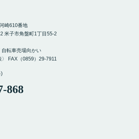
市河崎610番地
12 米子市角盤町1丁目55-2
］
F 自転車売場向かい
〉 FAX（0859）29-7911
)
7-868