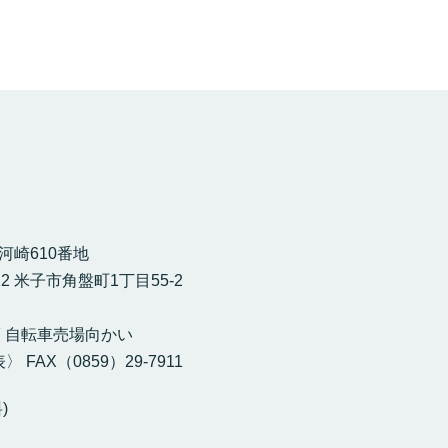
市河崎610番地
12 米子市角盤町1丁目55-2
］
F 自転車売場向かい
〉 FAX（0859）29-7911
)