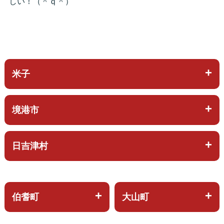
しい！（＾ｑ＾）
米子
境港市
日吉津村
伯耆町
大山町