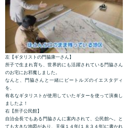
左【ギタリストの門脇康一さん】
所子で生まれ育ち、世界的にも活躍されている門脇さん
のお宅にお邪魔しました。
なんと、門脇さんと一緒にビートルズのイエスタディ
を、
有名なギタリストが使用していたギターを使って演奏し
ましたよ！
右【所子公民館】
自治会長でもある門脇さんに案内されて、公民館へ。と
ても大きな地図があり、天保１４年(１８３４年)に書かれ