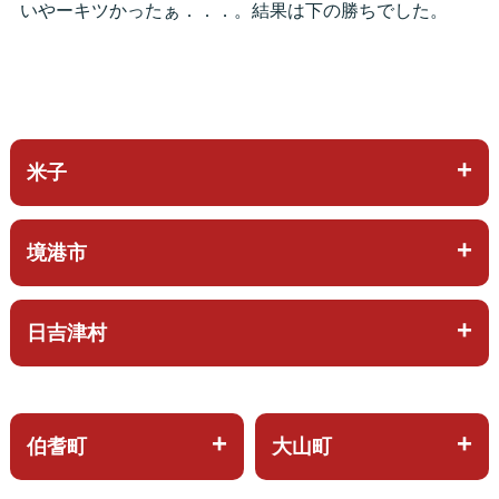
いやーキツかったぁ．．．。結果は下の勝ちでした。
米子
境港市
日吉津村
伯耆町
大山町