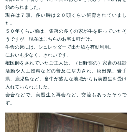
始められました。
現在は７頭。多い時は２０頭くらい飼育されていまし
た。
５０年くらい前は、集落の多くの家が牛を飼っていたそ
うですが、現在はこちらのお宅１軒だけ。
牛舎の床には、シュレッダーで出た紙を有効利用。
においも少なく、きれいです。
獣医師をされていたご主人は、（日野郡の）家畜の往診
活動や人工授精などの普及に尽力され、秋田県、岩手
県、鹿児島など、畜牛が盛んな地域からも実習生を受け
入れておられました。
会合などで、実習生と再会など、交流もあったそうで
す。