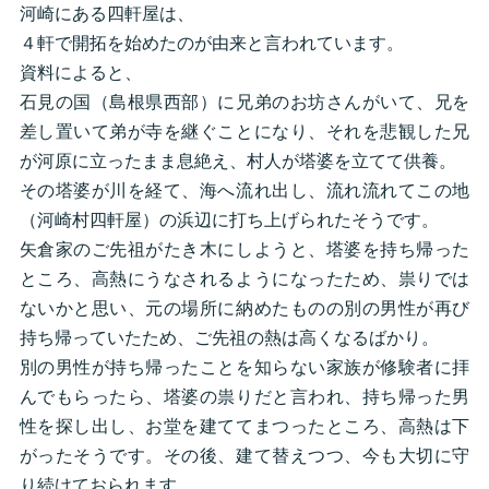
河崎にある四軒屋は、
４軒で開拓を始めたのが由来と言われています。
資料によると、
石見の国（島根県西部）に兄弟のお坊さんがいて、兄を
差し置いて弟が寺を継ぐことになり、それを悲観した兄
が河原に立ったまま息絶え、村人が塔婆を立てて供養。
その塔婆が川を経て、海へ流れ出し、流れ流れてこの地
（河崎村四軒屋）の浜辺に打ち上げられたそうです。
矢倉家のご先祖がたき木にしようと、塔婆を持ち帰った
ところ、高熱にうなされるようになったため、祟りでは
ないかと思い、元の場所に納めたものの別の男性が再び
持ち帰っていたため、ご先祖の熱は高くなるばかり。
別の男性が持ち帰ったことを知らない家族が修験者に拝
んでもらったら、塔婆の祟りだと言われ、持ち帰った男
性を探し出し、お堂を建ててまつったところ、高熱は下
がったそうです。その後、建て替えつつ、今も大切に守
り続けておられます。